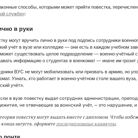
аконные способы, которыми может прийти повестка, перечислен
ой службе»
:
ично в руки
тку могут вручить лично в руки под подпись сотрудники военног
кий учёт в вузе или колледже — они есть в каждом учебном зав
 может существовать целое подразделение — военно-учётный ст
авать информацию о студентах в военкомат — иначе им грозит 
дники ВУС не могут мобилизовать или призвать в армию, но упо
омат. Узнать, кто работает в военно-учётном столе вашего вуза,
ский учёт».
сли в вузе повестку выдал сотрудник администрации, препода
ежития, не отвечающие за воинский учёт, — это нарушение, и
теории повестку могут выдать вместе с дипломом. Чтобы избежа
 конца августа, оформите 
последипломные каникулы
.
о почте