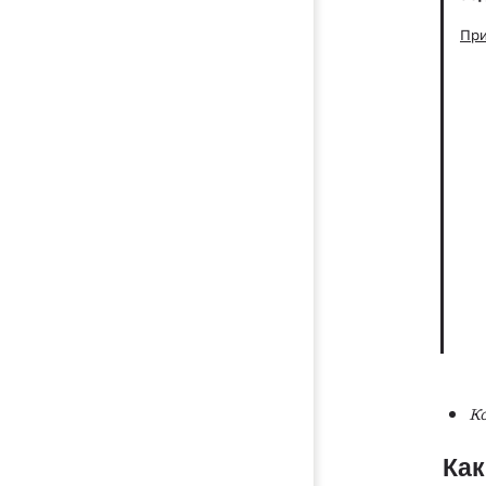
При
Ко
Как