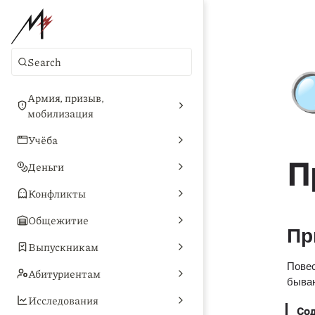
Search
Армия, призыв,
мобилизация
Учёба
П
Деньги
Конфликты
Общежитие
Пр
Выпускникам
Повес
Абитуриентам
бываю
Исследования
Со