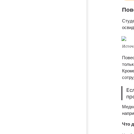
Пов
Студе
освид
Источ
Повес
тольк
Кроме
сотру
Есл
пр
Медко
напри
Что 