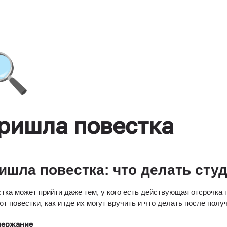
🔍
ришла повестка
ишла повестка: что делать сту
тка может прийти даже тем, у кого есть действующая отсрочка п
т повестки, как и где их могут вручить и что делать после полу
держание