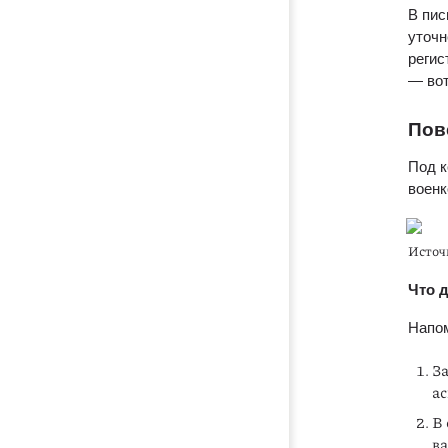
В пис
уточн
регис
— вот
Пов
Под к
военк
Источ
Что 
Напом
За
ас
В 
ва