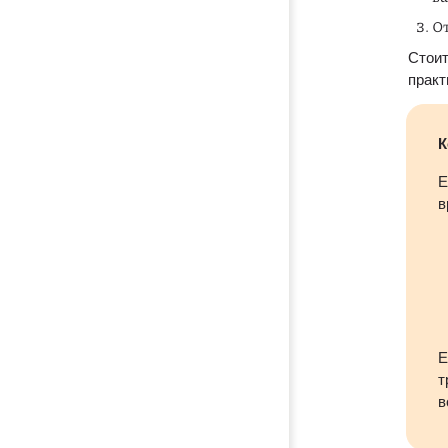
От
Стоит
практ
К
Е
в
Е
т
в