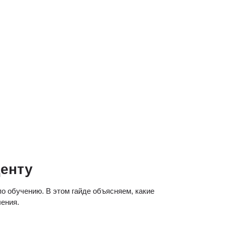
денту
о обучению. В этом гайде объясняем, какие 
чения.