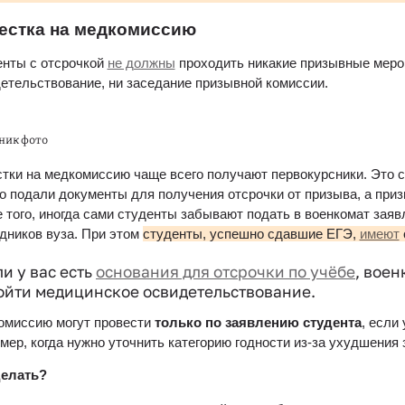
естка на медкомиссию 
нты с отсрочкой 
не должны
 проходить никакие призывные меро
етельствование, ни заседание призывной комиссии. 
ник фото
тки на медкомиссию чаще всего получают первокурсники. Это свя
о подали документы для получения отсрочки от призыва, а приз
 того, иногда сами студенты забывают подать в военкомат заявл
дников вуза. При этом 
студенты, успешно сдавшие ЕГЭ, 
имеют
и у вас есть 
основания для отсрочки по учёбе
, воен
ойти медицинское освидетельствование.
миссию могут провести 
только по заявлению студента
, если
мер, когда нужно уточнить категорию годности из-за ухудшения 
делать?