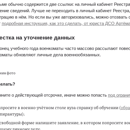
ьме обычно содержится две ссылки: на личный кабинет Реестра 
ение сведений. Лучше не переходить в личный кабинет Реестра, 
трацию в нём. Но если вы уже авторизовались, можно отозвать с
 
подробная инструкция, как это сделать, от юриста ДСО Артём
естка на уточнение данных
онец учебного года военкоматы часто массово рассылают повес
оматы обновляют личные дела военнообязанных.
ник фото
делать?
ните о действующей отсрочке, иначе можно попасть 
под ограни
просите в военно-учётном столе вуза справку об обучении (
обра
пирантуры);
свободной форме напишите заявление, в котором попросите во
шему личному делу;