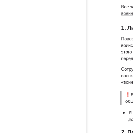
Все з
военн
1. Л
Повес
воинс
этого
перед
Сотру
военк
«воин
❗️Е
общ
В 
до
2. П