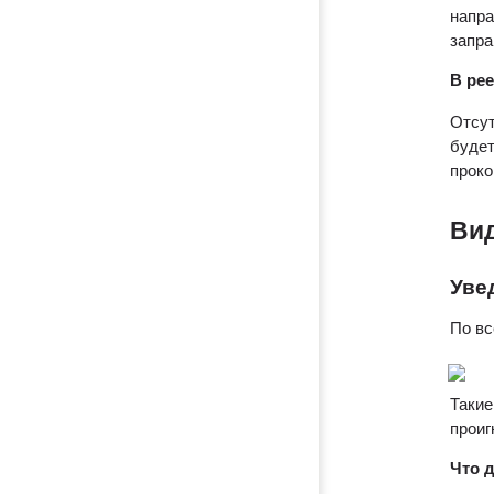
напра
запра
В рее
Отсут
будет
проко
Вид
Уве
По вс
Такие
проиг
Что 