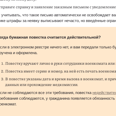
правьте справку и заявление заказным письмом с уведомление
 учитывать, что такое письмо автоматически не освобождает вас
ике штрафы за неявку выписывают нечасто, но введённые огра
огда бумажная повестка считается действительной?
сли в электронном реестре ничего нет, и вам передали только бу
ручена и оформлена.
Повестку вручают лично в руки сотрудники военкомата или в
Повестка имеет серию и номер, на ней есть печать военкома
В повестке указаны дата и время вызова в военкомат, и при
данных или прохождение медкомиссии.
сли не соблюдаются все эти требования, повестка 
недействите
ребования соблюдаются, у гражданина появляется обязанность р
оенкомат.