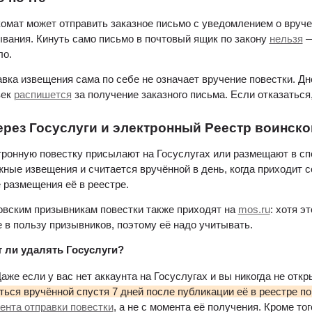
омат может отправить заказное письмо с уведомлением о вручен
вания. Кинуть само письмо в почтовый ящик по закону 
нельзя
 
ло.
вка извещения сама по себе не означает вручение повестки. Днё
ек 
распишется
 за получение заказного письма. Если отказаться,
Через Госуслуги и электронный Реестр воинско
ронную повестку присылают на Госуслугах или размещают в спе
ные извещения и считается вручённой в день, когда приходит со
 размещения её в реестре.
вским призывникам повестки также приходят на 
mos.ru
: хотя э
е в пользу призывников, поэтому её надо учитывать.
 ли удалять Госуслуги?
Даже если у вас нет аккаунта на Госуслугах и вы никогда не откр
ться вручённой спустя 7 дней после публикации её в реестре п
ента отправки повестки
, а не с момента её получения. Кроме то