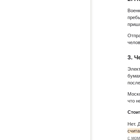
Военк
пребы
приш
Отпра
челов
3. 
Элект
бумаж
после
Моско
что н
Стоит
Нет. 
счита
с мом