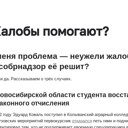
алобы помогают?
меня проблема — неужели жалоб
собрнадзор её решит?
 и да. Рассказываем о трёх случаях.
овосибирской области студента восста
аконного отчисления
2 году Эдуард Коваль поступил в Колыванский аграрный колледж
узовских мероприятий первокурсник 
отказался
 петь гимн и подн
ентировал тем, что не поддерживает «военную спецоперацию» в