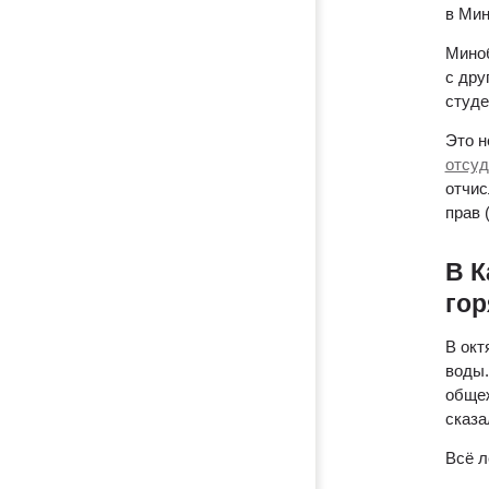
в Мин
Миноб
с дру
студе
отсу
отчис
прав 
В К
гор
В окт
воды.
общеж
сказа
Всё л