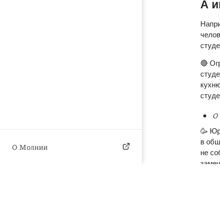
А и
Напри
челов
студе
🔴 Ог
студе
кухню
студе
О 
🥳 Юр
в общ
О Молнии
не со
замеч
После
распо
наказ