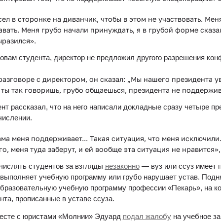
сел в сторонке на диванчик, чтобы в этом не участвовать. Меня
авать. Меня грубо начали принуждать, я в грубой форме сказал,
ыразился».
овам студента, директор не предложил другого разрешения кон
разговоре с директором, он сказал: „Мы нашего президента у
 ты так говоришь, грубо общаешься, президента не поддержива
нт рассказал, что на него написали докладные сразу четыре п
числении.
ма меня поддерживает... Такая ситуация, что меня исключили.
го, меня туда заберут, и ей вообще эта ситуация не нравится»
числять студентов за взгляды 
незаконно
 — вуз или ссуз имеет 
 выполняет учебную программу или грубо нарушает устав. Подня
образовательную учебную программу профессии «Пекарь», на ко
нта, прописанные в уставе ссуза.
есте с юристами «Молнии» Эдуард 
подал жалобу
 на учебное за