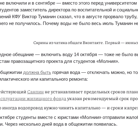
не включили и в сентябре — вместо этого перед университетом 
тудентов заместитель директора по воспитательной и социальн
ений КФУ Виктор Туманин сказал, что в августе прорвало трубу,
чего не получилось. Почему воды не было весь июль Туманин н
Скрины из чатика общаги Вконтакте. Первый — июньск
дное обещание — включить воду 14 октября — тоже не было вы
стам правозащитного проекта для студентов «Молния».
общежитии 
должна быть
 горячая вода — отключать можно, но то
лактического или капитального ремонта:
ействующий 
Санпин
 не устанавливает предельных сроков план
ксплуатации жилищного фонда
 указан рекомендуемый срок про
 иногда водопровод нужно чинить капитально — и сроки капре
октябре студенты вместе с юристами «Молнии» отправили жалоб
и. Через несколько дней вода в общежитии появилась.