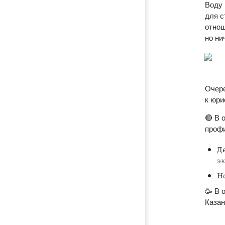
Воду 
для с
отнош
но ни
Очере
к юри
🔴 В 
профи
Д
э
Но
🥳 В 
Казан