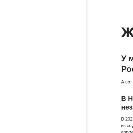
Ж
У 
Ро
А вот
В Н
нез
В 202
из сс
аргум