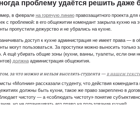
ногда проблему удаётся решить даже 
мер, в феврале 
на горячую линию
 правозащитного проекта для 
ек с проблемой: в его общежитии комендант закрыла кухню на эт
нты пропустили дежурство и не убрались на кухне.
раничивать доступ к кухне администрация не имеет права — в 
нты могут пользоваться. За проступки можно выносить только за
. А ещё убирать общие зоны (кухни, ванны, туалеты, если они не
нтов) 
должна
 администрация общежития.
том, за что можно и нельзя выселять студента — 
в нашем тексте
исты «Молнии» рассказали студенту, что действия коменданта не
ежитиях должны быть кухни, такое же право закреплено в догов
блюдает чистоту — а «соблюдать чистоту» понятие субъективно
ание, но не ограничивать его право на пользование кухней.
 этого студент решил поговорить с комендантом — она пыталась
рядка, где прописана обязанность студента «соблюдать чистоту».
ывать за это так нельзя, и кухню открыли.