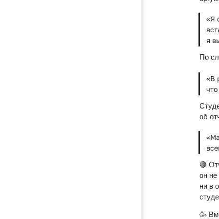
«Я 
вст
я в
По сл
«В 
что
Студе
об от
«Ма
все
🔴 От
он не
ни в 
студе
🥳 Вм