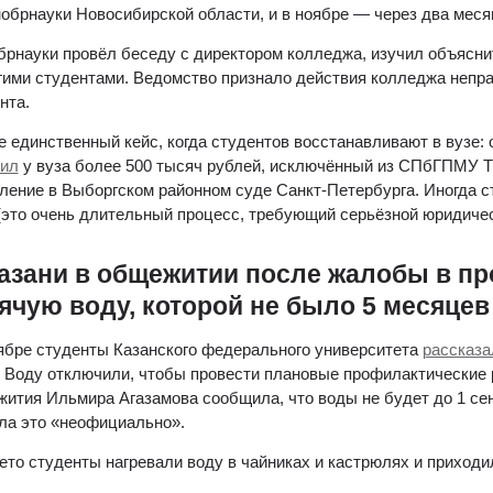
обрнауки Новосибирской области, и в ноябре — через два меся
рнауки провёл беседу с директором колледжа, изучил объясни
гими студентами. Ведомство признало действия колледжа непр
нта.
дил
 у вуза более 500 тысяч рублей, исключённый из СПбГПМУ Т
ление в Выборгском районном суде Санкт-Петербурга. Иногда с
(это очень длительный процесс, требующий серьёзной юридиче
азани в общежитии после жалобы в пр
ячую воду, которой не было 5 месяцев
ябре студенты Казанского федерального университета 
рассказа
 Воду отключили, чтобы провести плановые профилактические р
ития Ильмира Агазамова сообщила, что воды не будет до 1 сен
ла это «неофициально».
ето студенты нагревали воду в чайниках и кастрюлях и приходи