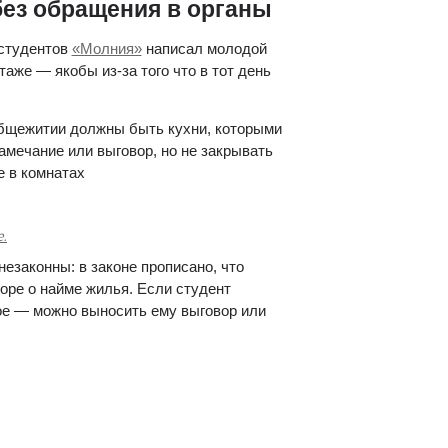
без обращения в органы
студентов 
«Молния»
 написал молодой 
аже — якобы из-за того что в тот день 
общежитии должны быть кухни, которыми 
мечание или выговор, но не закрывать 
 в комнатах 
.
законны: в законе прописано, что 
оре о найме жилья. Если студент 
е — можно выносить ему выговор или 
 сослаться на правила внутреннего 
 Но студент смог её убедить в том, что 