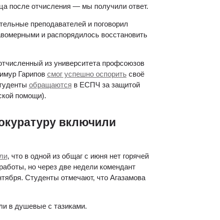
ца после отчисления — мы получили ответ.
тельные преподавателей и поговорил 
авомерными и распорядилось восстановить 
Это не единственный кейс, когда студентов восстанавливают в вузе: отчисленный из университета профсоюзов 
имур Гарипов 
смог успешно оспорить
 своё 
туденты 
обращаются
 в ЕСПЧ за защитой 
ской помощи).
окуратуру включили 
ли
, что в одной из общаг с июня нет горячей 
аботы, но через две недели комендант 
тября. Студенты отмечают, что Агазамова 
ли в душевые с тазиками.